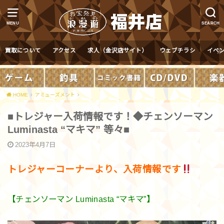
MENU
SEARCH
買取について
アクセス
求人（金沢店サイト）
ウェブチラシ
イベ
HOME
アミューズメント
■トレジャー入荷情報です！◆チェンソーマン
Luminasta “マキマ” 等々■
2023年4月7日
トレジャーコーナーより、入荷情報です
【チェンソーマン Luminasta “マキマ”】