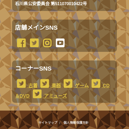
石川県公安委員会 第511070010422号
店舗メインSNS
コーナーSNS
古着
楽器
ゲーム
CD
＆DVD
アミューズ
サイトマップ
個人情報保護方針