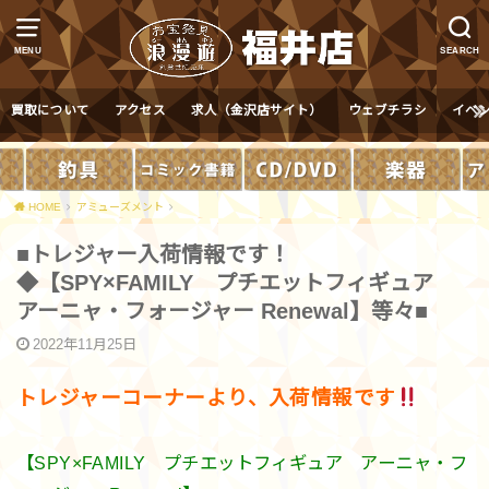
MENU
SEARCH
買取について
アクセス
求人（金沢店サイト）
ウェブチラシ
イベ
HOME
アミューズメント
■トレジャー入荷情報です！
◆【SPY×FAMILY プチエットフィギュア
アーニャ・フォージャー Renewal】等々■
2022年11月25日
トレジャーコーナーより、入荷情報です
【SPY×FAMILY プチエットフィギュア アーニャ・フ