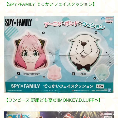
【SPY×FAMILY でっかいフェイスクッション】
【ワンピース 野郎ども宴だ!!MONKEY.D.LUFFY-】