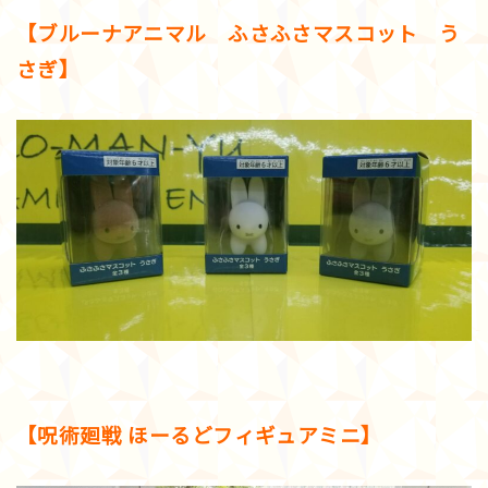
【ブルーナアニマル ふさふさマスコット う
さぎ】
【呪術廻戦 ほーるどフィギュアミニ】