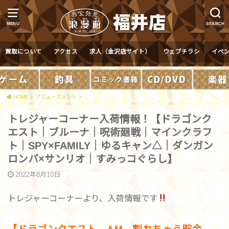
MENU
SEARCH
買取について
アクセス
求人（金沢店サイト）
ウェブチラシ
イベ
HOME
アミューズメント
トレジャーコーナー入荷情報！【ドラゴンク
エスト｜ブルーナ｜呪術廻戦｜マインクラフ
ト｜SPY×FAMILY｜ゆるキャン△｜ダンガン
ロンパ×サンリオ｜すみっコぐらし】
2022年8月10日
トレジャーコーナーより、入荷情報です