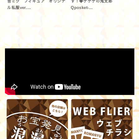
音ミク フィギュア オリジナ
す！◆ゲゲゲの鬼太郎
ル私服ver.…
Qposket-…