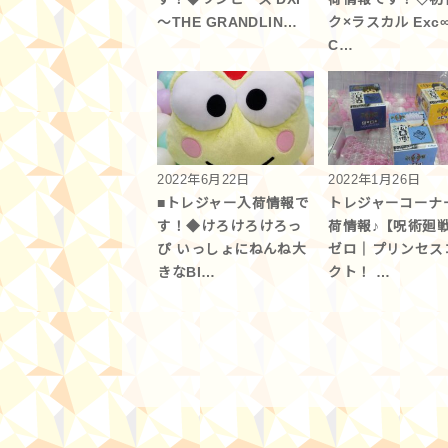
～THE GRANDLIN…
ク×ラスカル Exc
C…
2022年6月22日
2022年1月26日
■トレジャー入荷情報で
トレジャーコーナ
す！◆けろけろけろっ
荷情報♪【呪術廻戦
ぴ いっしょにねんね大
ゼロ｜プリンセス
きなBI…
クト！ …