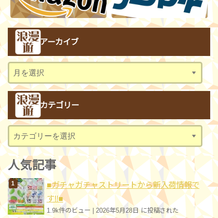
アーカイブ
ア
ー
カ
カテゴリー
イ
ブ
カ
テ
ゴ
人気記事
リ
■ガチャガチャストリートから新入荷情報で
ー
す!!■
1.9k件のビュー
|
2026年5月28日 に投稿された