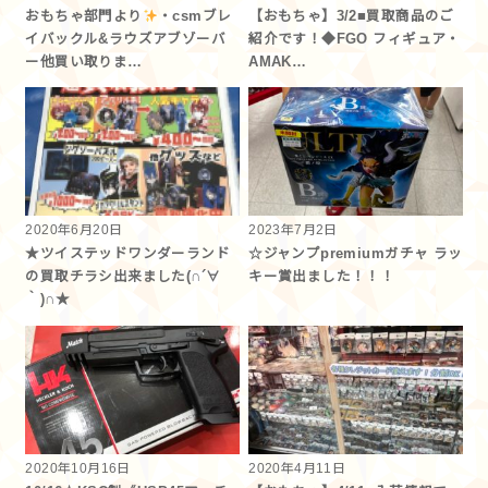
おもちゃ部門より
・csmブレ
【おもちゃ】3/2■買取商品のご
イバックル&ラウズアブゾーバ
紹介です！◆FGO フィギュア・
ー他買い取りま…
AMAK…
2020年6月20日
2023年7月2日
★ツイステッドワンダーランド
☆ジャンプpremiumガチャ ラッ
の買取チラシ出来ました(∩´∀
キー賞出ました！！！
｀)∩★
2020年10月16日
2020年4月11日