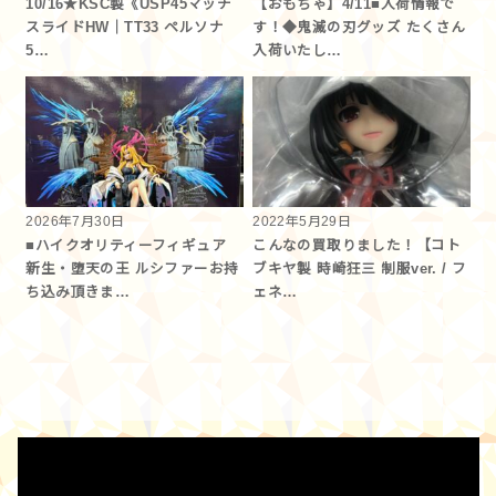
10/16★KSC製《USP45マッチ
【おもちゃ】4/11■入荷情報で
スライドHW｜TT33 ペルソナ
す！◆鬼滅の刃グッズ たくさん
5…
入荷いたし…
2026年7月30日
2022年5月29日
■ハイクオリティーフィギュア
こんなの買取りました！【コト
新生・堕天の王 ルシファーお持
ブキヤ製 時崎狂三 制服ver. / フ
ち込み頂きま…
ェネ…