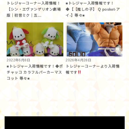
トレジャーコーナー入荷情報！
■トレジャー入荷情報です！
【シン・エヴァンゲリオン劇場
◆【【推しの子】 Q posket-ア
版｜初音ミク｜五…
イ-】等々■
2022年6月8日
2026年4月28日
■トレジャー入荷情報です！◆ポ
トレジャーコーナーより入荷情
チャッコ カラフルパーカーマス
報です︎
コット 等々■