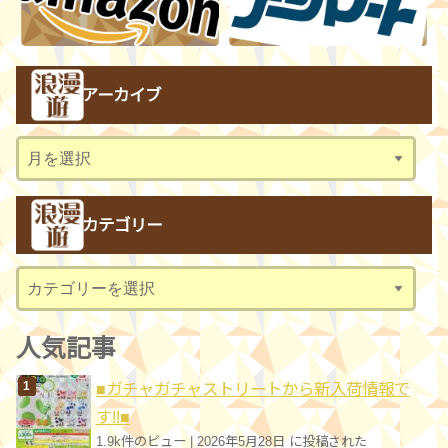
アーカイブ
ア
ー
カ
カテゴリー
イ
ブ
カ
テ
ゴ
人気記事
リ
■ガチャガチャストリートから新入荷情報で
ー
す!!■
1.9k件のビュー
|
2026年5月28日 に投稿された