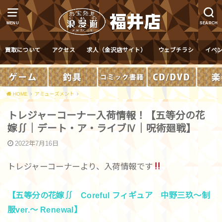
MENU
SEARCH
買取について
アクセス
求人（金沢店サイト）
ウェブチラシ
イベ
HOME
アミューズメント
トレジャーコーナー入荷情報！【五等分の花
嫁∬｜デート・ア・ライブⅣ｜呪術廻戦】
2022年7月16日
トレジャーコーナーより、入荷情報です
【五等分の花嫁∬ Coreful フィギュア 中野三玖～制
服ver.～ Renewal】