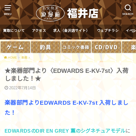
MENU
SEARCH
買取について
アクセス
求人（金沢店サイト）
ウェブチラシ
イベ
HOME
楽器
★楽器部門より〈EDWARDS E-KV-7st〉入荷
しました！★
2022年7月14日
楽器部門よりEDWARDS E-KV-7st 入荷しまし
た！
EDWARDSのDIR EN GREY 薫のシグネチュアモデル
に