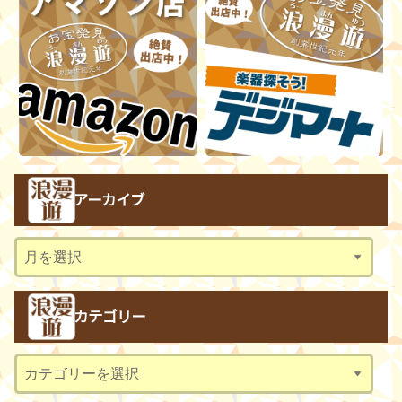
アーカイブ
ア
ー
カ
カテゴリー
イ
ブ
カ
テ