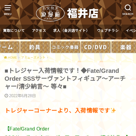
MENU
SEARCH
買取について
アクセス
求人（金沢店サイト）
ウェブチラシ
イベ
HOME
アミューズメント
■トレジャー入荷情報です！◆Fate/Grand
Order SSSサーヴァントフィギュア～アーチ
ャー/清少納言～ 等々■
2022年6月28日
トレジャーコーナーより、入荷情報です
【Fate/Grand Order