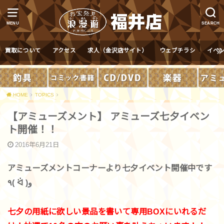
MENU
SEARCH
買取について
アクセス
求人（金沢店サイト）
ウェブチラシ
イベ
HOME
TOPICS
【アミューズメント】 アミューズ七夕イベン
ト開催！！
2016年6月21日
アミューズメントコーナーより七夕イベント開催中です
٩( ᐛ )و
七夕の用紙に欲しい景品を書いて専用BOXにいれるだ