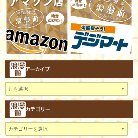
アーカイブ
ア
ー
カ
カテゴリー
イ
ブ
カ
テ