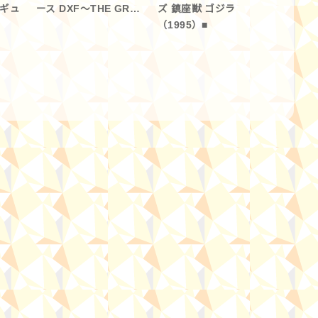
ィギュ
ース DXF～THE GR…
ズ 鎮座獣 ゴジラ
（1995）■