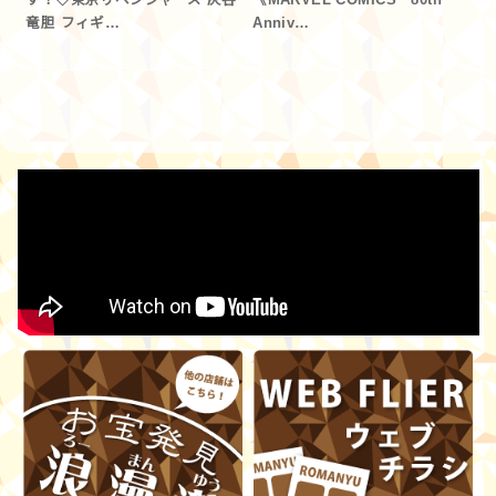
す！◇東京リベンジャーズ 灰谷
《MARVEL COMICS 80th
竜胆 フィギ…
Anniv…