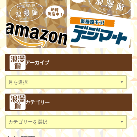
アーカイブ
ア
ー
カ
カテゴリー
イ
ブ
カ
テ
ゴ