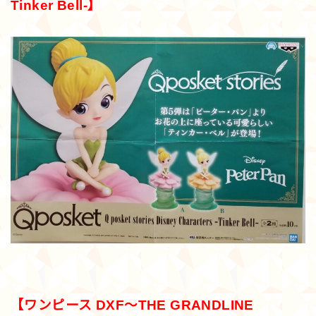
Tinker Bell-】
【ワンピース DXF～THE GRANDLINE