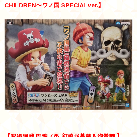
CHILDREN～ワノ国 SPECIALver.】
【呪術廻戦 呪魂ノ型-釘崎野薔薇＆狗巻棘-】