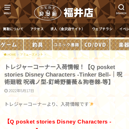
MENU
SEARCH
買取について
アクセス
求人（金沢店サイト）
ウェブチラシ
イベ
HOME
アミューズメント
トレジャーコーナー入荷情報！【Q posket
stories Disney Characters -Tinker Bell-｜呪
術廻戦 呪魂ノ型-釘崎野薔薇＆狗巻棘-等】
2022年5月17日
トレジャーコーナーより、入荷情報です
【Q posket stories Disney Characters -