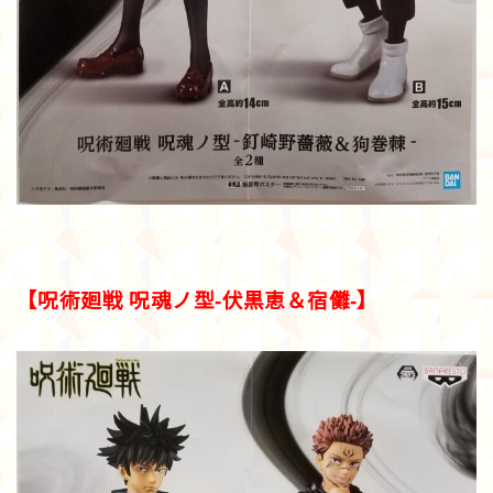
【呪術廻戦 呪魂ノ型-伏黒恵＆宿儺-】