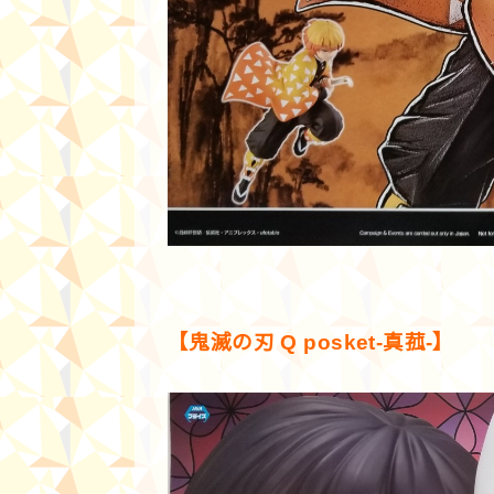
【鬼滅の刃 Q posket-真菰-】