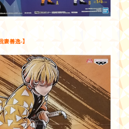
-我妻善逸-】