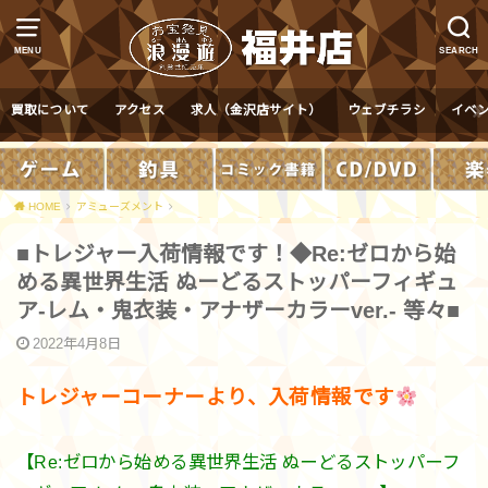
MENU
SEARCH
買取について
アクセス
求人（金沢店サイト）
ウェブチラシ
イベ
HOME
アミューズメント
■トレジャー入荷情報です！◆Re:ゼロから始
める異世界生活 ぬーどるストッパーフィギュ
ア-レム・鬼衣装・アナザーカラーver.- 等々■
2022年4月8日
トレジャーコーナーより、入荷情報です
【Re:ゼロから始める異世界生活 ぬーどるストッパーフ