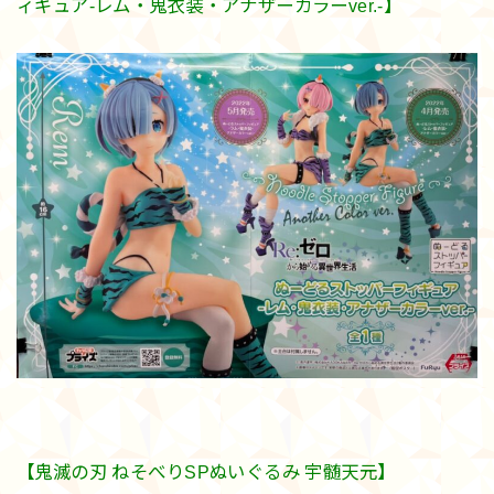
ィギュア-レム・鬼衣装・アナザーカラーver.-】
【鬼滅の刃 ねそべりSPぬいぐるみ 宇髄天元】