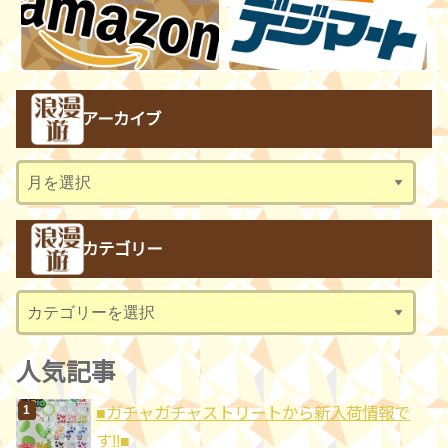
アーカイブ
ア
ー
カ
カテゴリー
イ
ブ
カ
テ
ゴ
人気記事
リ
■ガチャガチャストリートから新入荷情報で
ー
す!!■