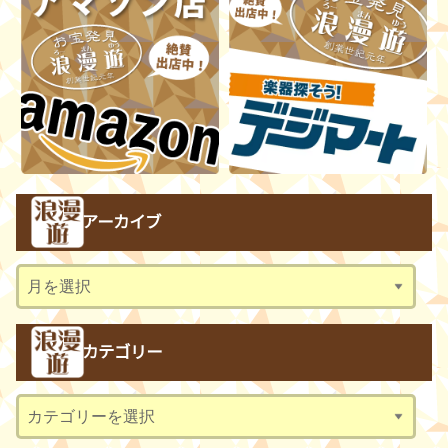
アーカイブ
ア
ー
カ
カテゴリー
イ
ブ
カ
テ