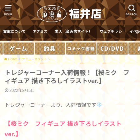
MENU
SEARCH
買取について
アクセス
求人（金沢店サイト）
ウェブチラシ
イベ
HOME
アミューズメント
トレジャーコーナー入荷情報！【桜ミク フ
ィギュア 描き下ろしイラストver.】
2022年2月5日
トレジャーコーナーより、入荷情報です
【桜ミク フィギュア 描き下ろしイラスト
ver.】