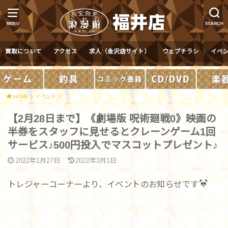
MENU
SEARCH
買取について
アクセス
求人（金沢店サイト）
ウェブチラシ
イベ
HOME
イベント
【2月28日まで】《劇場版 呪術廻戦0》映画の
半券をスタッフに見せるとクレーンゲーム1回
サービス♪500円投入でマスコットプレゼント♪
2022年1月27日
2022年3月1日
トレジャーコーナーより、イベントのお知らせです