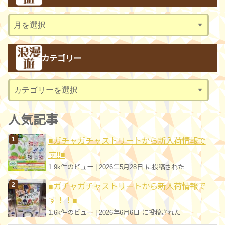
ア
ー
カ
カテゴリー
イ
ブ
カ
テ
ゴ
人気記事
リ
■ガチャガチャストリートから新入荷情報で
ー
す!!■
1.9k件のビュー
|
2026年5月28日 に投稿された
■ガチャガチャストリートから新入荷情報で
す！！■
1.6k件のビュー
|
2026年6月6日 に投稿された