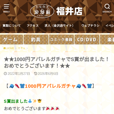
MENU
SEARCH
買取について
アクセス
求人（金沢店サイト）
ウェブチラシ
イベ
HOME
ガチャ
★★1000円アパレルガチャでS賞が出ました！
おめでとうございます！★★
2022年1月27日
2026年6月6日
【
1000円アパレルガチャ
】
S賞出ました
おめでとうございます