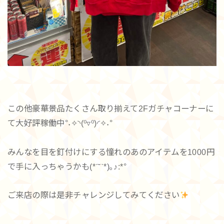
この他豪華景品たくさん取り揃えて2Fガチャコーナーに
て大好評稼働中°˖✧◝(⁰▿⁰)◜✧˖°
みんなを目を釘付けにする憧れのあのアイテムを1000円
で手に入っちゃうかも(*ˊ˘ˋ*)｡♪:*°
ご来店の際は是非チャレンジしてみてください