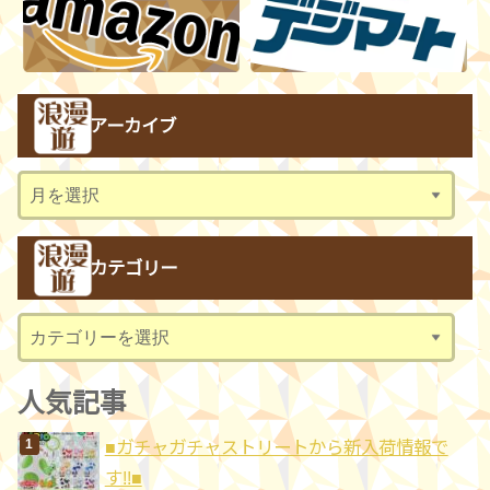
アーカイブ
ア
ー
カ
カテゴリー
イ
ブ
カ
テ
ゴ
人気記事
リ
■ガチャガチャストリートから新入荷情報で
ー
す!!■