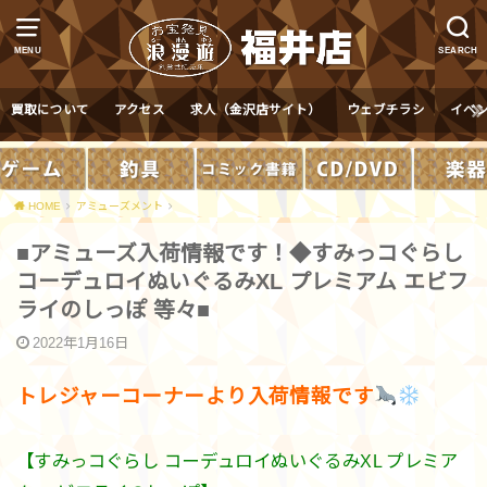
MENU
SEARCH
買取について
アクセス
求人（金沢店サイト）
ウェブチラシ
イベ
HOME
アミューズメント
■アミューズ入荷情報です！◆すみっコぐらし
コーデュロイぬいぐるみXL プレミアム エビフ
ライのしっぽ 等々■
2022年1月16日
トレジャーコーナーより入荷情報です
【すみっコぐらし コーデュロイぬいぐるみXL プレミア