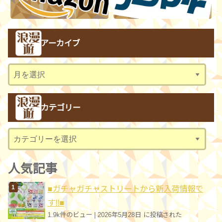
アーカイブ
ア
ー
カ
カテゴリー
イ
ブ
カ
テ
ゴ
人気記事
リ
■ガチャガチャストリートから新入荷情報で
ー
す!!■
1.9k件のビュー
|
2026年5月28日 に投稿された