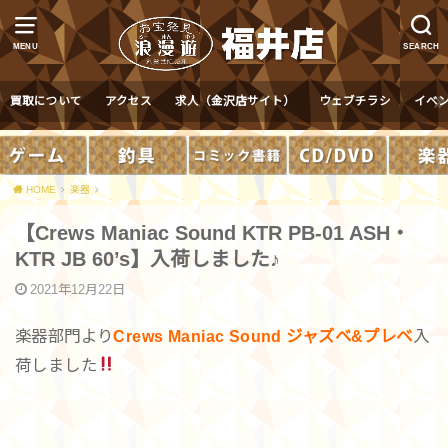
MENU
SEARCH
買取について
アクセス
求人（金沢店サイト）
ウェブチラシ
イベ
HOME
楽器
【Crews Maniac Sound KTR PB-01 ASH・
KTR JB 60’s】入荷しました♪
2021年12月22日
楽器部門より
Crews Maniac Sound ジャズベ&プレベ
入
荷しました