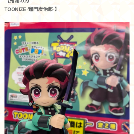
【鬼滅の刃
TOONIZE-竈門炭治郎-】