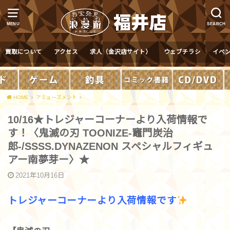
MENU
SEARCH
買取について
アクセス
求人（金沢店サイト）
ウェブチラシ
イベ
HOME
アミューズメント
10/16★トレジャーコーナーより入荷情報で
す！〈鬼滅の刃 TOONIZE-竈門炭治
郎-/SSSS.DYNAZENON スペシャルフィギュ
アー南夢芽ー〉★
2021年10月16日
トレジャーコーナーより入荷情報です