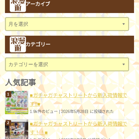
アーカイブ
ア
ー
カ
カテゴリー
イ
ブ
カ
テ
ゴ
人気記事
リ
■ガチャガチャストリートから新入荷情報で
ー
す!!■
1.9k件のビュー
|
2026年5月28日 に投稿された
■ガチャガチャストリートから新入荷情報で
す！！■