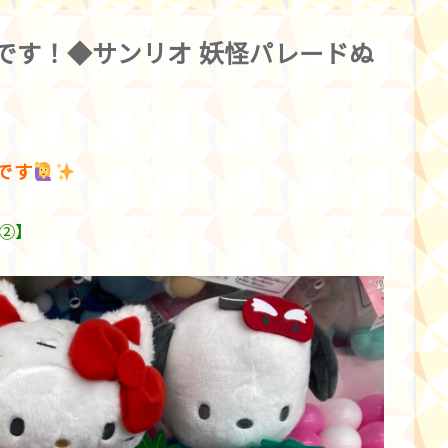
報です！◆サンリオ 妖怪パレードぬ
です
&②】