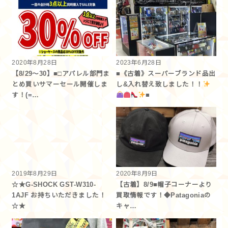
2020年8月28日
2023年6月28日
【8/29～30】■□アパレル部門ま
■《古着》スーパーブランド品出
とめ買いサマーセール開催しま
し&入れ替え致しました！！
す！(=…
■
2019年8月29日
2020年8月9日
☆★G-SHOCK GST-W310-
【古着】8/9■帽子コーナーより
1AJF お持ちいただきました！
買取情報です！◆Patagoniaの
☆★
キャ…