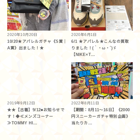
2020年10月20日
2020年6月1日
10/20★アパレルガチャ《S賞｜
6/1 ★アパレル★こんなの買取
A賞》出ました！★
りました！(｀・ω・´)ゞ
【NIKE×T…
2019年9月12日
2022年8月11日
★★【古着】9/12■お知らせで
【期間：8月11～16日】《2000
す！◆≪メンズコーナー
円スニーカーガチャ特別企画》
≫TOMMY HI…
当たりカ…