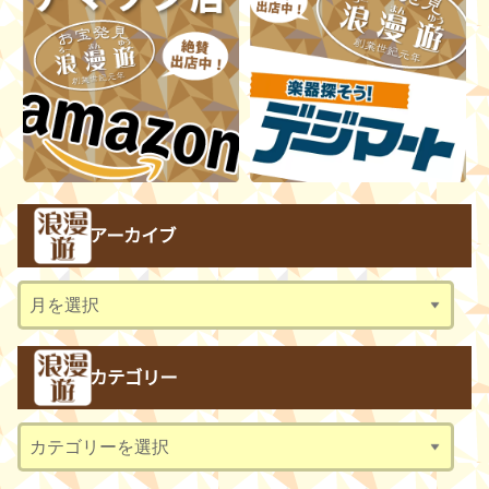
アーカイブ
ア
ー
カ
カテゴリー
イ
ブ
カ
テ