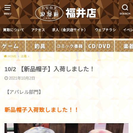
MENU
SEARCH
買取について
アクセス
求人（金沢店サイト）
ウェブチラシ
イベ
HOME
古着
10/2 【新品帽子】入荷しました！
2021年10月2日
【アパレル部門】
新品帽子入荷致しました！！