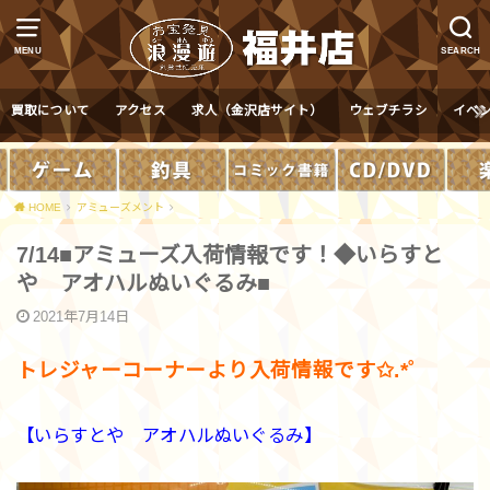
MENU
SEARCH
買取について
アクセス
求人（金沢店サイト）
ウェブチラシ
イベ
HOME
アミューズメント
7/14■アミューズ入荷情報です！◆いらすと
や アオハルぬいぐるみ■
2021年7月14日
トレジャーコーナーより入荷情報です✩.*˚
【いらすとや アオハルぬいぐるみ】