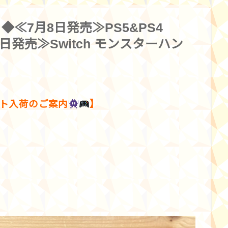
◆≪7月8日発売≫PS5&PS4
7月9日発売≫Switch モンスターハン
ト入荷のご案内
】