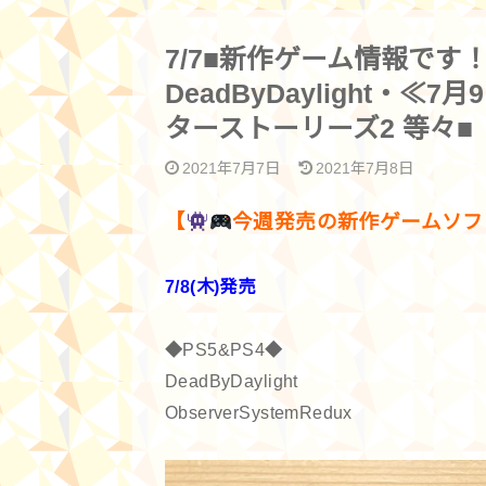
7/7■新作ゲーム情報です！
DeadByDaylight・≪
ターストーリーズ2 等々■
2021年7月7日
2021年7月8日
【
今週発売の新作ゲームソフ
7/8(木)発売
◆PS5&PS4◆
DeadByDaylight
ObserverSystemRedux