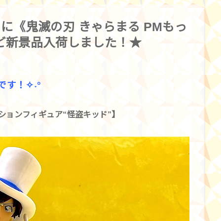
ーに《鬼滅の刃 きゃらまる PMもっ
など新景品入荷しました！★
す！✧˖°
ションフィギュア“怪盗キッド”】