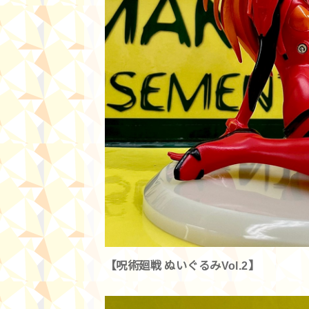
【呪術廻戦 ぬいぐるみVol.2】