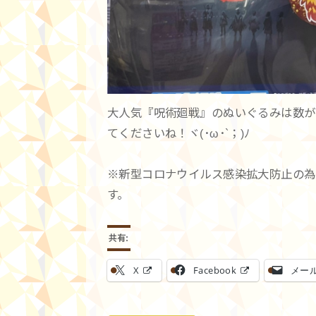
大人気『呪術廻戦』のぬいぐるみは数が
てくださいね！ヾ(･ω･`；)ﾉ
※新型コロナウイルス感染拡大防止の為
す。
共有:
X
Facebook
メー