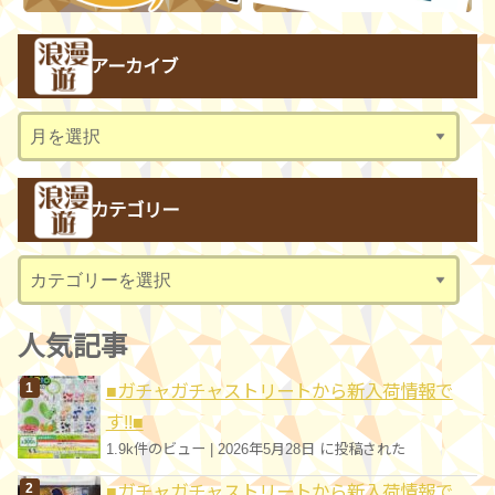
アーカイブ
ア
ー
カ
カテゴリー
イ
ブ
カ
テ
ゴ
人気記事
リ
■ガチャガチャストリートから新入荷情報で
ー
す!!■
1.9k件のビュー
|
2026年5月28日 に投稿された
■ガチャガチャストリートから新入荷情報で