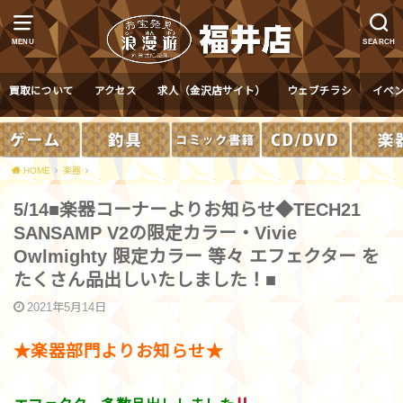
MENU
SEARCH
買取について
アクセス
求人（金沢店サイト）
ウェブチラシ
イベ
HOME
楽器
5/14■楽器コーナーよりお知らせ◆TECH21
SANSAMP V2の限定カラー・Vivie
Owlmighty 限定カラー 等々 エフェクター を
たくさん品出しいたしました！■
2021年5月14日
★楽器部門よりお知らせ★