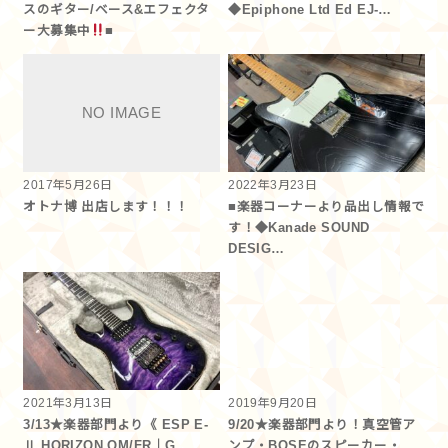
スのギター/ベース&エフェクタ
◆Epiphone Ltd Ed EJ-…
ー大募集中
■
2017年5月26日
2022年3月23日
オトナ博 出店します！！！
■楽器コーナーより品出し情報で
す！◆Kanade SOUND
DESIG…
2021年3月13日
2019年9月20日
3/13★楽器部門より《 ESP E-
9/20★楽器部門より！真空管ア
Ⅱ HORIZON QM/FR｜G…
ンプ・BOSEのスピーカー・