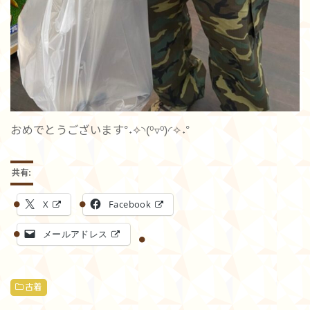
おめでとうございます°˖✧◝(⁰▿⁰)◜✧˖°
共有:
X
Facebook
メールアドレス
古着