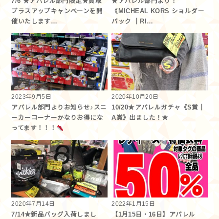
7/6 ★アパレル部門限定★買取
★アパレル部門より！
プラスアップキャンペーンを開
《MICHEAL KORS ショルダー
催いたします…
バック ｜RI…
2023年9月5日
2020年10月20日
アパレル部門よりお知らせ♪スニ
10/20★アパレルガチャ《S賞｜
ーカーコーナーかなりお得にな
A賞》出ました！★
ってます！！！
2020年7月14日
2022年1月15日
7/14★新品バッグ入荷しまし
【1月15日・16日】アパレル