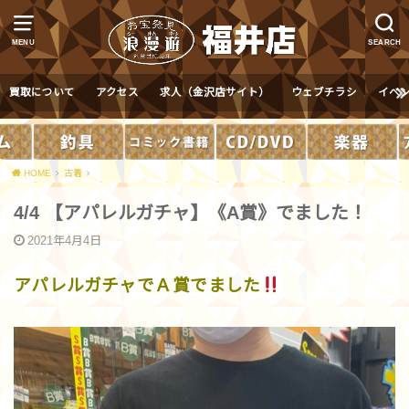
MENU
SEARCH
買取について
アクセス
求人（金沢店サイト）
ウェブチラシ
イベ
HOME
古着
4/4 【アパレルガチャ】《A賞》でました！
2021年4月4日
アパレルガチャでＡ賞でました