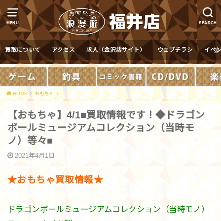
MENU
SEARCH
買取について
アクセス
求人（金沢店サイト）
ウェブチラシ
イベ
HOME
おもちゃ
【おもちゃ】4/1■買取情報です！◆ドラゴン
ボールミュージアムコレクション（当時モ
ノ）等々■
2021年4月1日
★おもちゃ買取情報★
ドラゴンボールミュージアムコレクション（当時モノ）