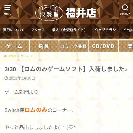
MENU
SEARCH
買取について
アクセス
求人（金沢店サイト）
ウェブチラシ
イベ
HOME
ゲーム
3/30 【ロムのみゲームソフト】入荷しました♪
2021年3月30日
ゲーム部門より
ロムのみ
Switch横
のコーナー、
やっと品出ししましたよ( ˙˘˙ )♡*