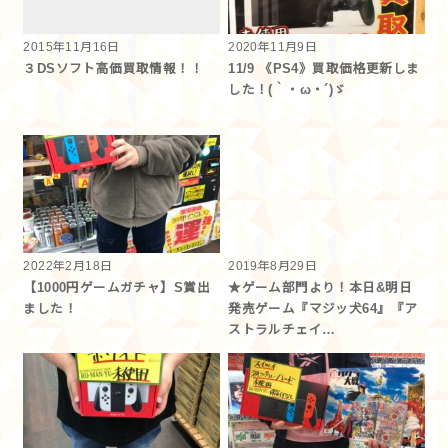
2015年11月16日
2020年11月9日
３DSソフト高価買取情報！！
11/9 《PS4》買取価格更新しま
した！(｀・ω・´)ゞ
2022年2月18日
2019年8月29日
【1000円ゲームガチャ】S賞出
★ゲーム部門より！本日&明日
ました！
発売ゲーム『マジッ犬64』『ア
ストラルチェイ…