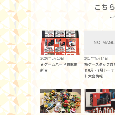
こち
2026年5月10日
2017年5月14日
★ゲームハード買取更
格ゲースタッフ対
新★
＆6月・7月トー
ト大会情報