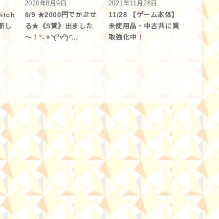
2020年8月9日
2021年11月28日
tch
8/9 ★2000円でかぷせ
11/28 【ゲーム本体】
新し
る★《S賞》出ました
未使用品・中古共に買
～！°˖✧◝(⁰▿⁰)◜…
取強化中！