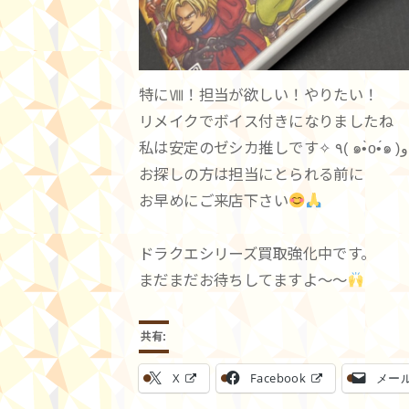
特にⅧ！担当が欲しい！やりたい！
リメイクでボイス付きになりましたね
私は安定のゼシカ推しです✧ ٩( ๑•̀o•́๑ )و
お探しの方は担当にとられる前に
お早めにご来店下さい
ドラクエシリーズ買取強化中です。
まだまだお待ちしてますよ～～
共有:
X
Facebook
メー