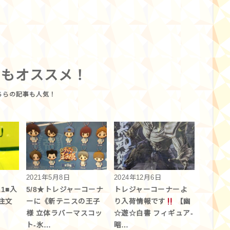
らもオススメ！
2021年5月8日
2024年12月6日
1■入
5/8★トレジャーコーナ
トレジャーコーナーよ
注文
ーに《新テニスの王子
り入荷情報です
【幽
様 立体ラバーマスコッ
☆遊☆白書 フィギュア-
ト-氷…
暗…