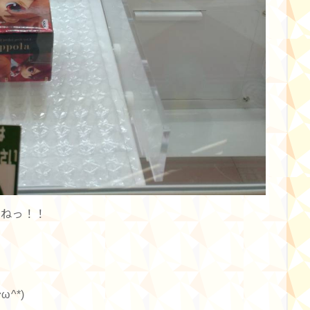
いねっ！！
^*)