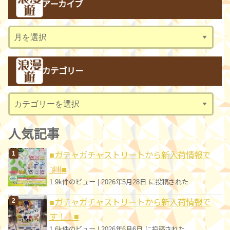
アーカイブ
ア
ー
カ
カテゴリー
イ
ブ
カ
テ
ゴ
人気記事
リ
■ガチャガチャストリートから新入荷情報で
ー
す!!■
1.9k件のビュー
|
2026年5月28日 に投稿された
■ガチャガチャストリートから新入荷情報で
す！！■
1.6k件のビュー
|
2026年6月6日 に投稿された