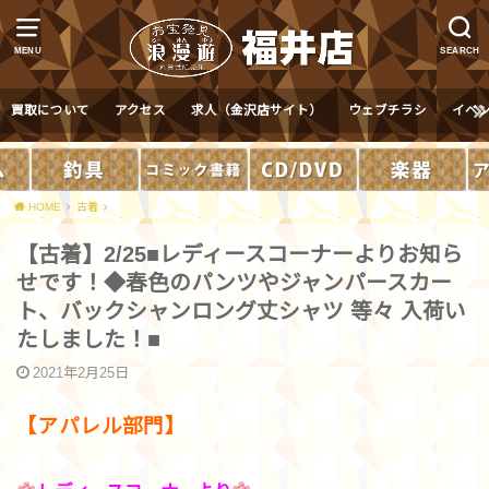
MENU
SEARCH
買取について
アクセス
求人（金沢店サイト）
ウェブチラシ
イベ
HOME
古着
【古着】2/25■レディースコーナーよりお知ら
せです！◆春色のパンツやジャンパースカー
ト、バックシャンロング丈シャツ 等々 入荷い
たしました！■
2021年2月25日
【アパレル部門】