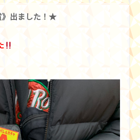
賞》出ました！★
た