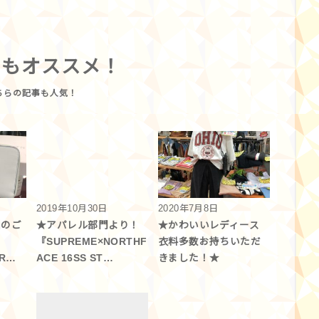
らもオススメ！
2019年10月30日
2020年7月8日
品のご
★アパレル部門より！
★かわいいレディース
『SUPREME×NORTHF
衣料多数お持ちいただ
AR…
ACE 16SS ST…
きました！★