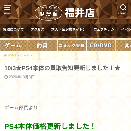
MENU
SEARCH
買取について
アクセス
求人（金沢店サイト）
ウェブチラシ
イベ
HOME
ゲーム
10/3★PS4本体の買取告知更新しました！★
2020年10月3日
ゲーム部門より
PS4本体価格更新しました！