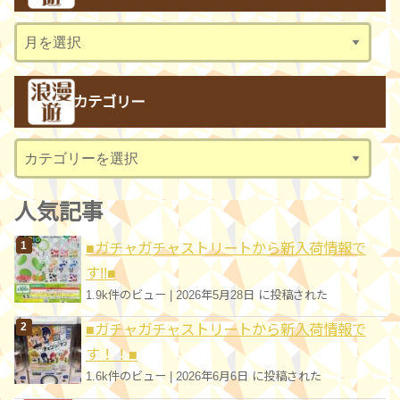
ア
ー
カ
カテゴリー
イ
ブ
カ
テ
ゴ
人気記事
リ
■ガチャガチャストリートから新入荷情報で
ー
す!!■
1.9k件のビュー
|
2026年5月28日 に投稿された
■ガチャガチャストリートから新入荷情報で
す！！■
1.6k件のビュー
|
2026年6月6日 に投稿された