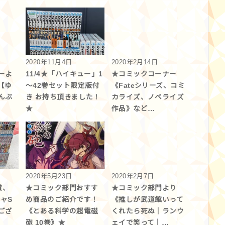
2020年11月4日
2020年2月14日
ーよ
11/4★「ハイキュー」1
★コミックコーナー
【ゆ
～42巻セット限定版付
《Fateシリーズ、コミ
んぶ
き お持ち頂きました！
カライズ、ノベライズ
★
作品》など…
2020年5月23日
2020年2月7日
賞、
★コミック部門おすす
★コミック部門より
チャS
め商品のご紹介です！
《推しが武道館いって
ござ
《とある科学の超電磁
くれたら死ぬ｜ランウ
砲 10巻》★
ェイで笑って｜…