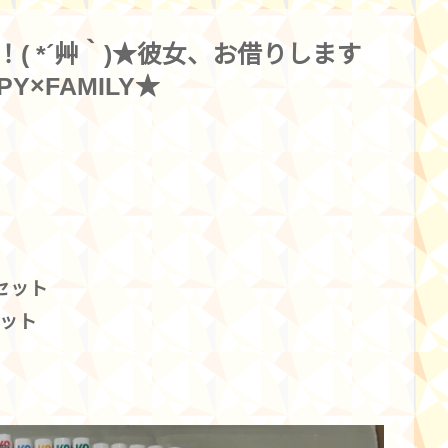
！( *´艸｀)★彼女、お借りします
×FAMILY★
セット
セット