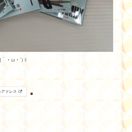
｀・ω・´)ゞ
ルアドレス