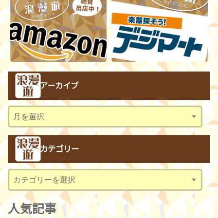
アーカイブ
ア
ー
カ
カテゴリー
イ
ブ
カ
テ
ゴ
人気記事
リ