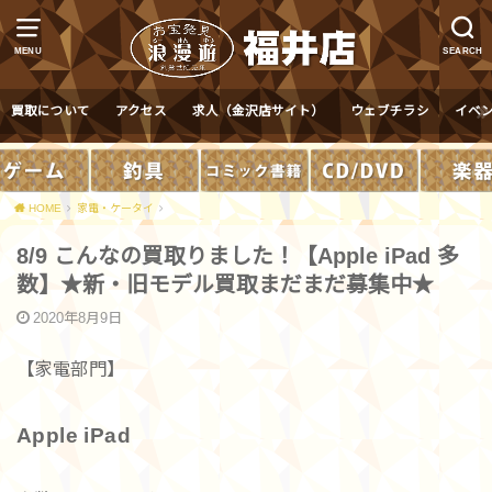
MENU
SEARCH
買取について
アクセス
求人（金沢店サイト）
ウェブチラシ
イベ
HOME
家電・ケータイ
8/9 こんなの買取りました！【Apple iPad 多
数】★新・旧モデル買取まだまだ募集中★
2020年8月9日
【家電部門】
Apple iPad