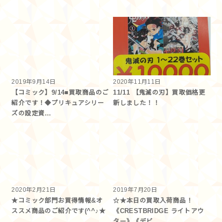
2019年9月14日
2020年11月11日
【コミック】9/14■買取商品のご
11/11 【鬼滅の刃】買取価格更
紹介です！◆プリキュアシリー
新しました！！
ズの設定資…
2020年2月21日
2019年7月20日
★コミック部門お買得情報&オ
☆★本日の買取入荷商品！
ススメ商品のご紹介です(^^♪★
《CRESTBRIDGE ライトアウ
ター》《デビ…