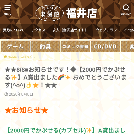
MENU
SEARCH
買取について
アクセス
求人（金沢店サイト）
ウェブチラシ
イベ
HOME
コミック
★★8/8■お知らせです！◆【2000円でかぷせ
る
】A賞出ました
おめでとうございま
す(^o^)
！★★
2020年8月8日
★お知らせ★
【2000円でかぷせる(カプセル)
】A賞出まし