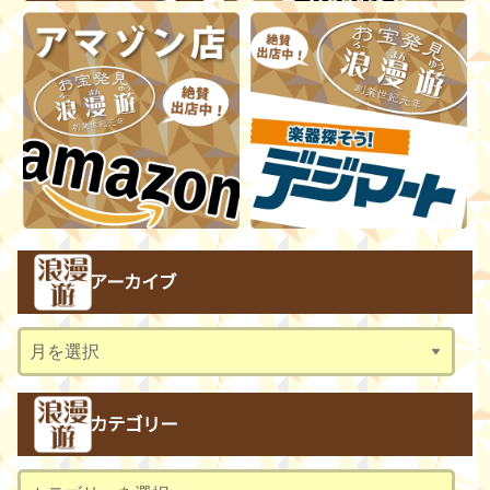
アーカイブ
ア
ー
カ
カテゴリー
イ
ブ
カ