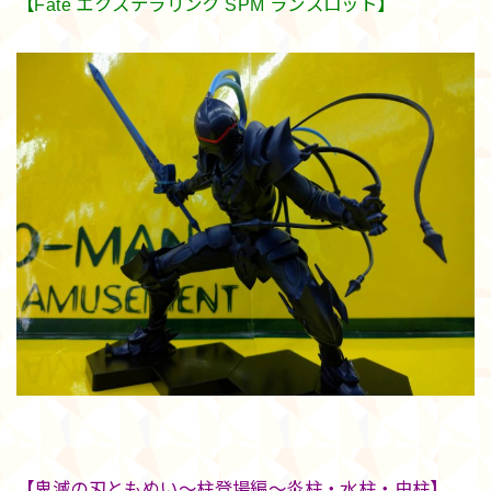
【Fate エクステラリンク SPM ランスロット】
【鬼滅の刃ともぬい～柱登場編～炎柱・水柱・虫柱】