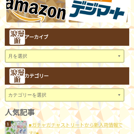
アーカイブ
ア
ー
カ
カテゴリー
イ
ブ
カ
テ
ゴ
人気記事
リ
■ガチャガチャストリートから新入荷情報で
ー
す!!■