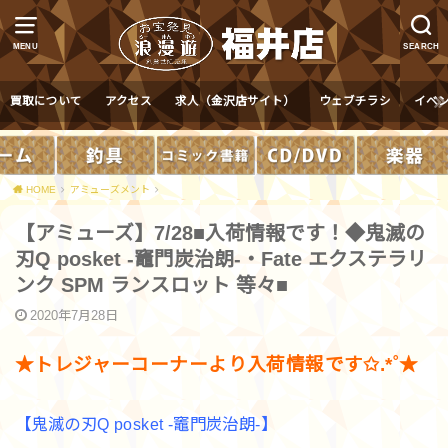
MENU
SEARCH
買取について
アクセス
求人（金沢店サイト）
ウェブチラシ
イベ
HOME
アミューズメント
【アミューズ】7/28■入荷情報です！◆鬼滅の
刃Q posket -竈門炭治朗-・Fate エクステラリ
ンク SPM ランスロット 等々■
2020年7月28日
★トレジャーコーナーより入荷情報です✩.*˚★
【鬼滅の刃Q posket -竈門炭治朗-】