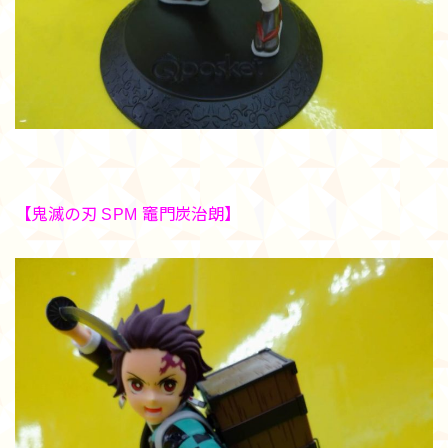
【鬼滅の刃 SPM 竈門炭治朗】