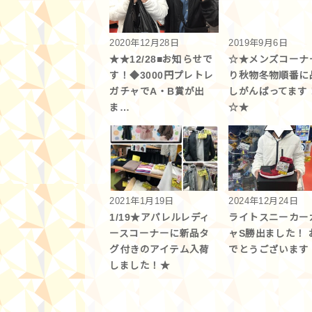
2020年12月28日
2019年9月6日
★★12/28■お知らせで
☆★メンズコーナ
す！◆3000円プレトレ
り秋物冬物順番に
ガチャでA・B賞が出
しがんばってます
ま…
☆★
2021年1月19日
2024年12月24日
1/19★アパレルレディ
ライトスニーカー
ースコーナーに新品タ
ャS勝出ました！ 
グ付きのアイテム入荷
でとうございます
しました！★