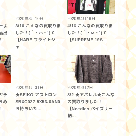
2020年3月10日
2020年4月16日
ーよ
3/10 こんなの買取りま
4/16 こんなの買取りま
品出
した！(｀・ω・´)ゞ
した！(｀・ω・´)ゞ
！
【HARE フライトジ
【SUPREME 19S…
ャ…
2020年1月31日
2020年8月2日
ガチ
★SEIKO アストロン
8/2 ★アパレル★こんな
おめ
SBXC027 5X53-0AN0
の買取りました！
！
お持ちいた…
【Needles ペイズリー
柄…