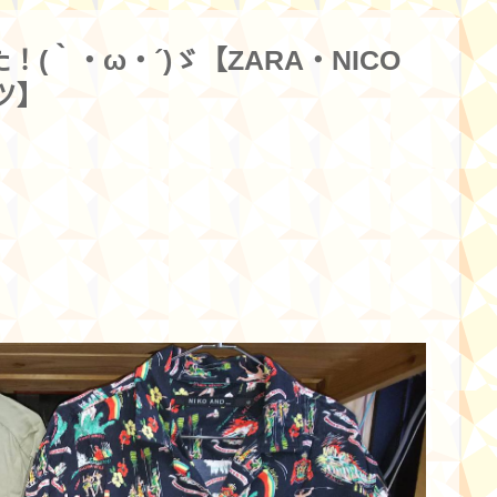
！(｀・ω・´)ゞ【ZARA・NICO
ツ】