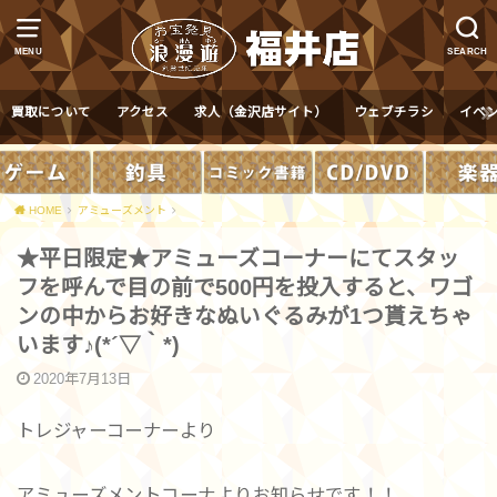
MENU
SEARCH
買取について
アクセス
求人（金沢店サイト）
ウェブチラシ
イベ
HOME
アミューズメント
★平日限定★アミューズコーナーにてスタッ
フを呼んで目の前で500円を投入すると、ワゴ
ンの中からお好きなぬいぐるみが1つ貰えちゃ
います♪(*´▽｀*)
2020年7月13日
トレジャーコーナーより
アミューズメントコーナよりお知らせです！！