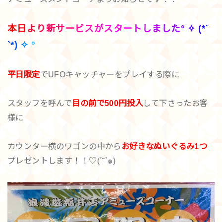
本
日
よ
り
新
サ
ー
ビ
ス
が
ス
タ
ー
ト
し
ま
し
た
°
✧
(
*
´
`
*
)
✧
°
平日限定
でUFOキャッチャーをプレイする際に
スタッフを呼んで
目の前で500円投入
して下さったお客
様に
カウンター横のワゴンの中から
お好きなぬいぐるみ1つ
プレゼントします！！♡(´˘`๑)