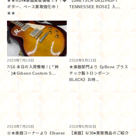
★★9/24■楽器買取情報です！◆
【GRETSCH G6119-62FT
ギター、ベース買取強化中！
TENNESSEE ROSE】入…
★★
2020年7月16日
2019年9月13日
7/16 本日の入荷情報！( *´艸
★楽器部門より《pBone プラス
｀)★Gibson Custom S…
チック製トロンボーン
BLACK》お持…
2019年7月20日
2019年6月30日
☆★楽器コーナーより《Ibanez
【楽器】6/30■買取商品のご紹介