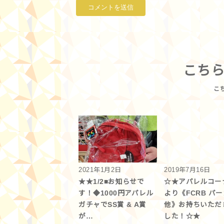
こち
2021年1月2日
2019年7月16日
★★1/2■お知らせで
☆★アパレルコー
す！◆1000円アパレル
より《FCRB パ
ガチャでSS賞 & A賞
他》お持ちいただ
が…
した！☆★