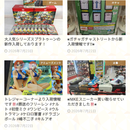
ゲーム
ガチャ
大人気シリーズスプラトゥーンの
■ガチャガチャストリートから新
新作入荷しております！
入荷情報です!!■
2026年7月23日
2026年7月22日
アミューズメント
古着
トレジャーコーナーより入荷情報
■NIKEスニーカー買い取らせてい
です︎
#葬送のフリーレン #ナル
ただきました
■
ト #初音ミク #ワンピース #ウル
2026年7月21日
トラマン #ケロロ軍曹 #ドラゴン
ボール #峰不二子 #キルアオ
2026年7月22日