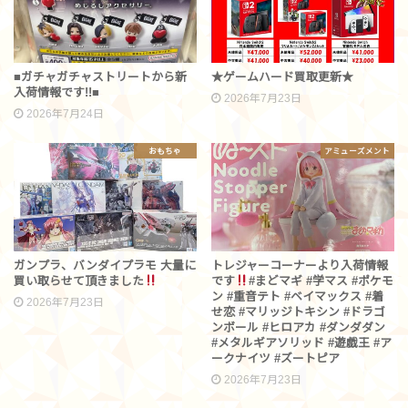
■ガチャガチャストリートから新
★ゲームハード買取更新★
入荷情報です!!■
2026年7月23日
2026年7月24日
おもちゃ
アミューズメント
ガンプラ、バンダイプラモ 大量に
トレジャーコーナーより入荷情報
買い取らせて頂きました
です︎
#まどマギ #学マス #ポケモ
ン #重音テト #ベイマックス #着
2026年7月23日
せ恋 #マリッジトキシン #ドラゴ
ンボール #ヒロアカ #ダンダダン
#メタルギアソリッド #遊戯王 #ア
ークナイツ #ズートピア
2026年7月23日