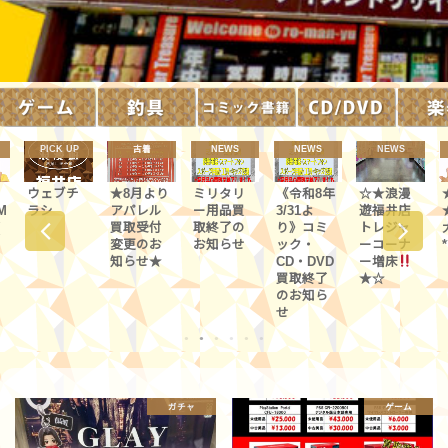
古着
NEWS
NEWS
NEWS
TOPICS
★8月より
ミリタリ
《令和8年
☆★浪漫
★浪漫遊
アパレル
ー用品買
3/31よ
遊福井店
★「TVCM
買取受付
取終了の
り》コミ
トレジャ
大公開」(
変更のお
お知らせ
ック・
ーコーナ
*´艸｀)
知らせ★
CD・DVD
ー増床
買取終了
★☆
のお知ら
せ
1
2
3
4
5
6
ガチャ
ゲーム