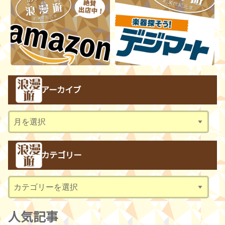
アーカイブ
ア
ー
カ
カテゴリー
イ
ブ
カ
テ
ゴ
人気記事
リ