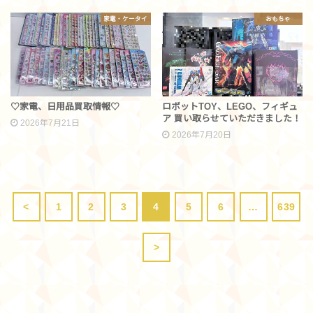
家電・ケータイ
おもちゃ
♡家電、日用品買取情報♡
ロボットTOY、LEGO、フィギュ
ア 買い取らせていただきました！
2026年7月21日
2026年7月20日
<
1
2
3
4
5
6
…
639
>