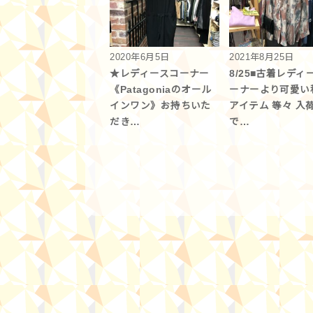
2020年6月5日
2021年8月25日
★レディースコーナー
8/25■古着レディ
《Patagoniaのオール
ーナーより可愛い
インワン》お持ちいた
アイテム 等々 入
だき…
で…