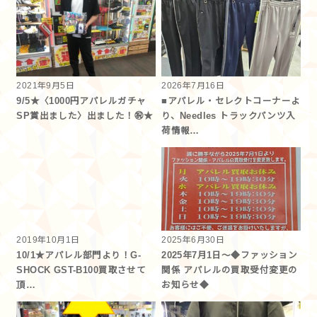
2021年9月5日
2026年7月16日
9/5★〈1000円アパレルガチャ
■アパレル・セレクトコーナーよ
SP賞出ました〉出ました！㊗★
り、Needles トラックパンツ入
荷情報…
2019年10月1日
2025年6月30日
10/1★アパレル部門より！G-
2025年7月1日～◆ファッション
SHOCK GST-B100買取させて
関係 アパレルの買取受付変更の
頂…
お知らせ◆