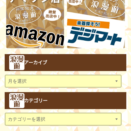
アーカイブ
ア
ー
カ
カテゴリー
イ
ブ
カ
テ