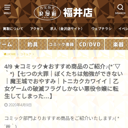
MENU
SEARCH
買取について
アクセス
求人（金沢店サイト）
ウェブチラシ
イベ
HOME
コミック
4/9 ★コミック★おすすめ商品のご紹介♪(*´▽
｀*)【七つの大罪｜ぼくたちは勉強ができない
｜魔王城でおやすみ｜トニカクカワイイ｜乙
女ゲームの破滅フラグしかない悪役令嬢に転
生してしまった…】
2020年4月9日
コミック部門よりおすすめ商品をご紹介いたします♪( *
´艸｀)