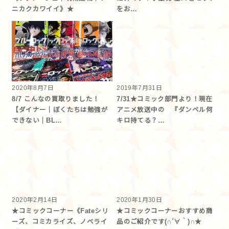
ニカクカワイイ》★
をお…
2020年8月7日
2019年7月31日
8/7 こんなの買取りました！
7/31★コミック部門より！現在
【ダイナー｜ぼくたちは勉強が
アニメ放送中の 『ダンベル何
できない｜BL…
キロ持てる？…
2020年2月14日
2020年1月30日
★コミックコーナー《Fateシリ
★コミックコーナーおすすめ商
ーズ、コミカライズ、ノベライ
品のご紹介です(∩´∀｀)∩★