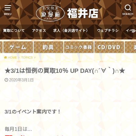
MENU
SEARCH
買取について
アクセス
求人（金沢店サイト）
ウェブチラシ
イベ
HOME
TOPICS
★3/1は恒例の買取10％ UP DAY(∩´∀｀)∩★
2020年3月1日
3/1のイベント案内です！
毎月1日は…