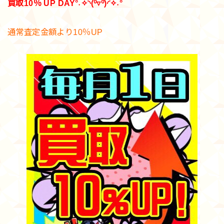
買取10％ UP DAY°˖✧◝(⁰▿⁰)◜✧˖°
通常査定金額より10％UP