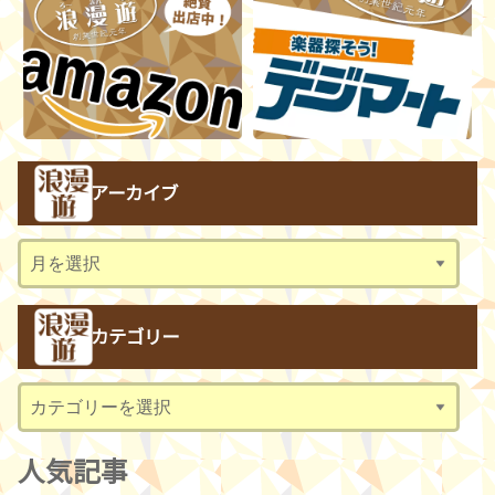
アーカイブ
ア
ー
カ
カテゴリー
イ
ブ
カ
テ
ゴ
人気記事
リ