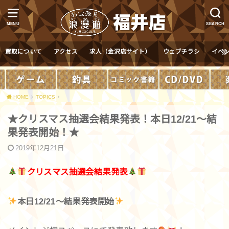
MENU
SEARCH
買取について
アクセス
求人（金沢店サイト）
ウェブチラシ
イベ
HOME
TOPICS
★クリスマス抽選会結果発表！本日12/21～結
果発表開始！★
2019年12月21日
クリスマス抽選会結果発表
本日12/21～結果発表開始